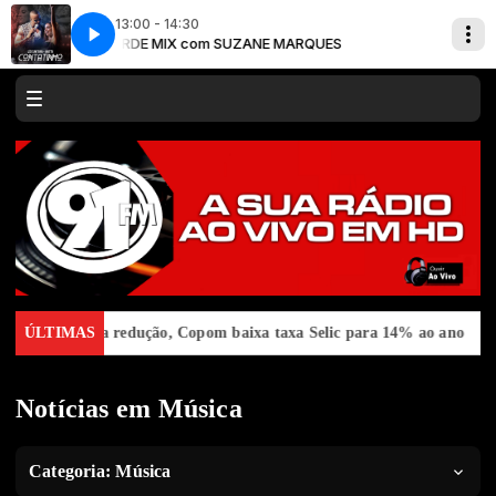
13:00 - 14:30
TARDE MIX com SUZANE MARQUES
Léo Santana, Anitta - Contatinho
BALADÃO DJ com PRISCILA SAYONARA
TARDE M
Léo Santa
BALADÃO
nova redução, Copom baixa taxa Selic para 14% ao ano
ÚLTIMAS
Ideb most
Notícias em Música
Categoria:
Música