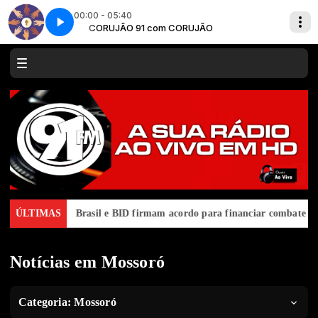
00:00 - 05:40
CORUJÃO 91 com CORUJÃO
Unidos pela fé - Parte 2
ca Latina
ÚLTIMAS
Brasil e BID firmam acordo para financiar combate ao c
Notícias em Mossoró
Categoria:
Mossoró