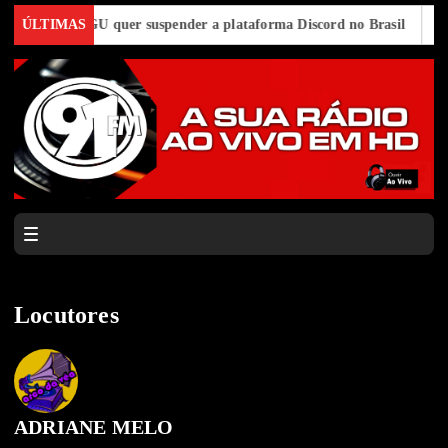
úteis
ÚLTIMAS
AGU quer suspender a plataforma Discord no Brasil
Cand
Locutores
ADRIANE MELO