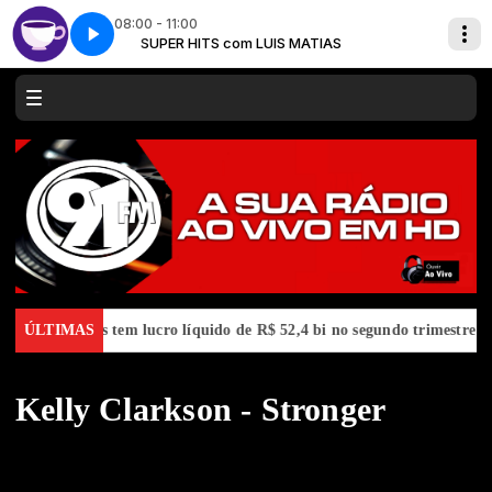
08:00 - 11:00
S
Cafeína - Parte 6
SUPER HITS com LUIS MATIAS
Petrobras tem lucro líquido de R$ 52,4 bi no segundo trimestre
ÚLTIMAS
S
Kelly Clarkson - Stronger