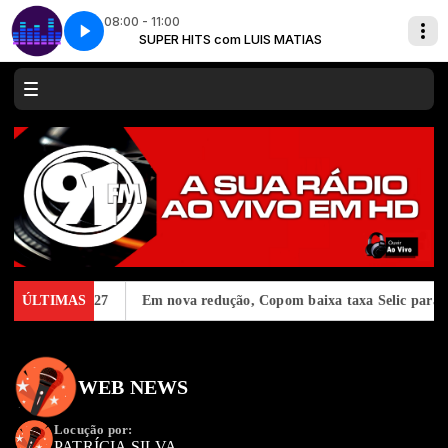
08:00 - 11:00
ATIAS
Planeta Hits - Parte 2
SUPER HITS com LUIS MATIAS
eminina em 2027
ÚLTIMAS
Em nova redução, Copom baixa taxa Selic para 
WEB NEWS
Locução por:
PATRÍCIA SILVA