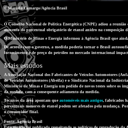
© Marcelo Camargo/Agência Brasil
O Conselho Nacional de Política Energética (CNPE) adiou a reunião q
aumento do percentual obrigatório de etanol anidro na composição 
O Ministério de Minas e Energia informou à
Agência Brasil
que ainda
De acordo com o governo, a medida poderia tornar o Brasil autossufici
fornecimento e de preço do petróleo no mercado internacional impac
Mais estudos
A Associação Nacional dos Fabricantes de Veículos Automotores (Anfa
de Veiculos Automotores (Abeifa) e o Sindicato Nacional da Indústr
Ministério de Minas e Energia um pedido de novos testes sobre os i
da medida, com o consequente adiamento da medida.
Técnicos da área apontam que
automóveis mais antigos
, fabricados 
percentuais menores de etanol podem ser afetados pela mudança. Por 
o consumidor final.
Fonte: Agência Brasil
Esta notícia foi publicada respeitando as
políticas de reprodução
da A