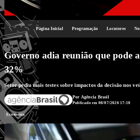
Página Inicial
Programação
Locutores
No
Governo adia reunião que pode a
32%
Setor pediu mais testes sobre impactos da decisão nos veí
Por
Agência Brasil
Publicado em 08/07/2026 17:18
Economia