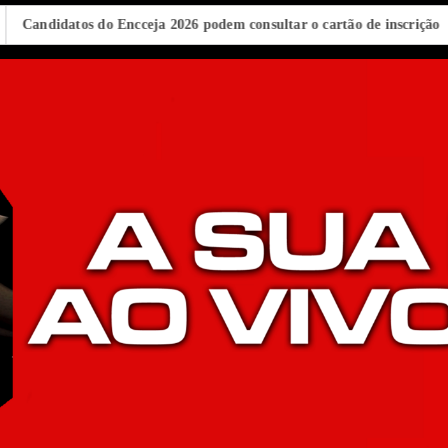
atos do Encceja 2026 podem consultar o cartão de inscrição
Estado