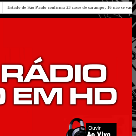
 de São Paulo confirma 23 casos de sarampo; 16 não se vacinaram