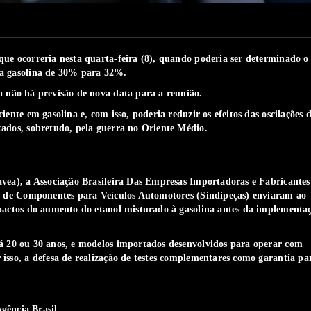
ue ocorreria nesta quarta-feira (8), quando poderia ser determinado o
da gasolina de 30% para 32%.
 não há previsão de nova data para a reunião.
ente em gasolina e, com isso, poderia reduzir os efeitos das oscilações 
tados, sobretudo, pela guerra no Oriente Médio.
vea), a Associação Brasileira Das Empresas Importadoras e Fabricantes
ia de Componentes para Veículos Automotores (Sindipeças) enviaram ao
mpactos do aumento do etanol misturado à gasolina antes da implementa
há 20 ou 30 anos, e modelos importados desenvolvidos para operar com
isso, a defesa de realização de testes complementares como garantia pa
gência Brasil.